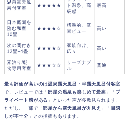
温泉露天風
★★★★★
ト温泉、高
最高
呂付客室
級感
日本庭園を
標準的、庭
臨む和室
★★★★☆
高い
園ビュー
10畳
次の間付き
家族向け、
★★★★☆
高い
12畳+4畳
広々
素泊り/朝
リーズナブ
★★★☆☆
普通
食専用客室
ル
最も評価が高いのは温泉露天風呂・半露天風呂付客室
で、レビューでは「
部屋の温泉も楽しめて最高
」「
プ
ライベート感がある
」といった声が多数見られます。
ただし、一部で「
部屋から露天風呂が丸見え
」「
目隠
しが不十分
」との指摘もあります。