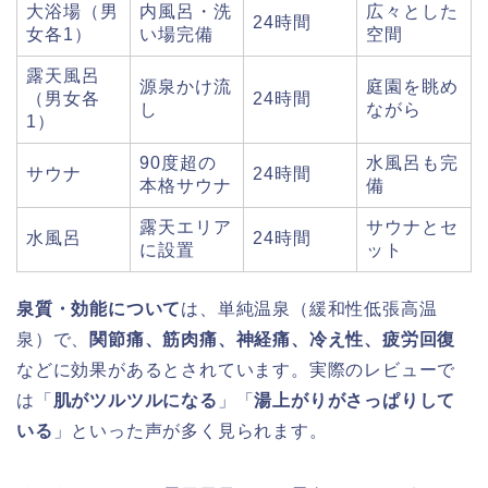
大浴場（男
内風呂・洗
広々とした
24時間
女各1）
い場完備
空間
露天風呂
源泉かけ流
庭園を眺め
（男女各
24時間
し
ながら
1）
90度超の
水風呂も完
サウナ
24時間
本格サウナ
備
露天エリア
サウナとセ
水風呂
24時間
に設置
ット
泉質・効能について
は、単純温泉（緩和性低張高温
泉）で、
関節痛、筋肉痛、神経痛、冷え性、疲労回復
などに効果があるとされています。実際のレビューで
は「
肌がツルツルになる
」「
湯上がりがさっぱりして
いる
」といった声が多く見られます。