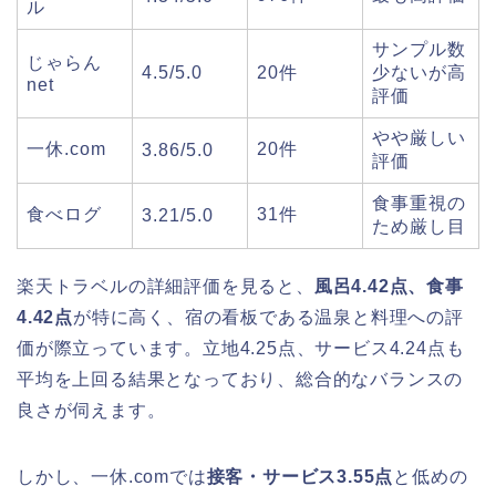
ル
サンプル数
じゃらん
4.5/5.0
20件
少ないが高
net
評価
やや厳しい
一休.com
20件
3.86/5.0
評価
食事重視の
食べログ
31件
3.21/5.0
ため厳し目
楽天トラベルの詳細評価を見ると、
風呂4.42点、食事
4.42点
が特に高く、宿の看板である温泉と料理への評
価が際立っています。立地4.25点、サービス4.24点も
平均を上回る結果となっており、総合的なバランスの
良さが伺えます。
しかし、一休.comでは
接客・サービス3.55点
と低めの