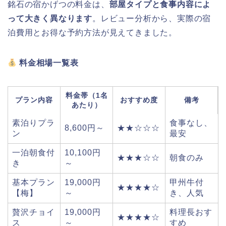
銘石の宿かげつの料金は、
部屋タイプと食事内容によ
って大きく異なります
。レビュー分析から、実際の宿
泊費用とお得な予約方法が見えてきました。
料金相場一覧表
料金帯（1名
プラン内容
おすすめ度
備考
あたり）
素泊りプラ
食事なし、
8,600円～
★★☆☆☆
ン
最安
一泊朝食付
10,100円
★★★☆☆
朝食のみ
き
～
基本プラン
19,000円
甲州牛付
★★★★☆
【梅】
～
き、人気
贅沢チョイ
19,000円
料理長おす
★★★★☆
ス
～
すめ