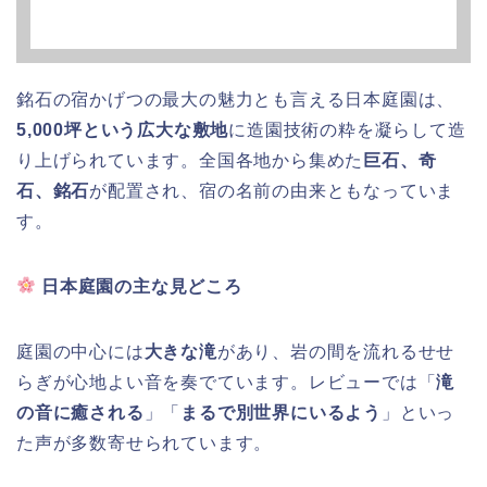
銘石の宿かげつの最大の魅力とも言える日本庭園は、
5,000坪という広大な敷地
に造園技術の粋を凝らして造
り上げられています。全国各地から集めた
巨石、奇
石、銘石
が配置され、宿の名前の由来ともなっていま
す。
日本庭園の主な見どころ
庭園の中心には
大きな滝
があり、岩の間を流れるせせ
らぎが心地よい音を奏でています。レビューでは「
滝
の音に癒される
」「
まるで別世界にいるよう
」といっ
た声が多数寄せられています。