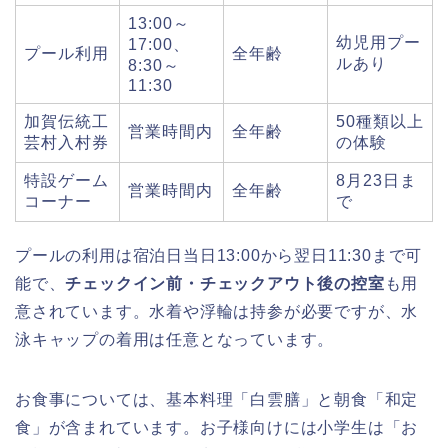
13:00～
幼児用プー
17:00、
プール利用
全年齢
ルあり
8:30～
11:30
加賀伝統工
50種類以上
営業時間内
全年齢
芸村入村券
の体験
特設ゲーム
8月23日ま
営業時間内
全年齢
コーナー
で
プールの利用は宿泊日当日13:00から翌日11:30まで可
能で、
チェックイン前・チェックアウト後の控室
も用
意されています。水着や浮輪は持参が必要ですが、水
泳キャップの着用は任意となっています。
お食事については、基本料理「白雲膳」と朝食「和定
食」が含まれています。お子様向けには小学生は「お