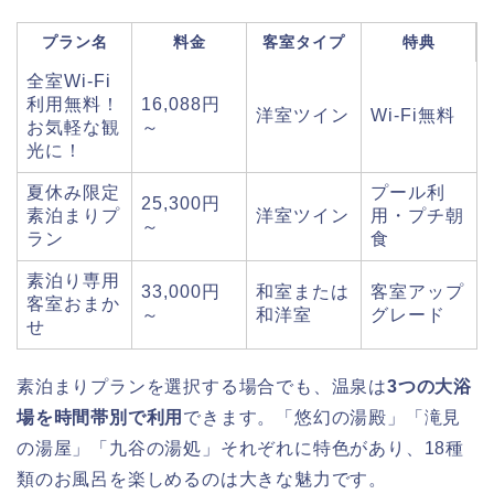
プラン名
料金
客室タイプ
特典
全室Wi-Fi
利用無料！
16,088円
洋室ツイン
Wi-Fi無料
お気軽な観
～
光に！
夏休み限定
プール利
25,300円
素泊まりプ
洋室ツイン
用・プチ朝
～
ラン
食
素泊り専用
33,000円
和室または
客室アップ
客室おまか
～
和洋室
グレード
せ
素泊まりプランを選択する場合でも、温泉は
3つの大浴
場を時間帯別で利用
できます。「悠幻の湯殿」「滝見
の湯屋」「九谷の湯処」それぞれに特色があり、18種
類のお風呂を楽しめるのは大きな魅力です。