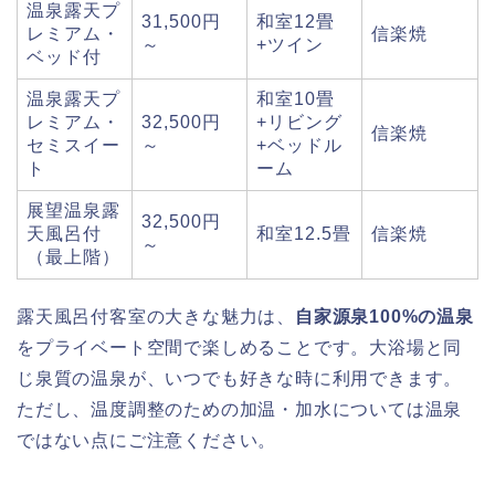
温泉露天プ
31,500円
和室12畳
レミアム・
信楽焼
～
+ツイン
ベッド付
温泉露天プ
和室10畳
レミアム・
32,500円
+リビング
信楽焼
セミスイー
～
+ベッドル
ト
ーム
展望温泉露
32,500円
天風呂付
和室12.5畳
信楽焼
～
（最上階）
露天風呂付客室の大きな魅力は、
自家源泉100%の温泉
をプライベート空間で楽しめることです。大浴場と同
じ泉質の温泉が、いつでも好きな時に利用できます。
ただし、温度調整のための加温・加水については温泉
ではない点にご注意ください。