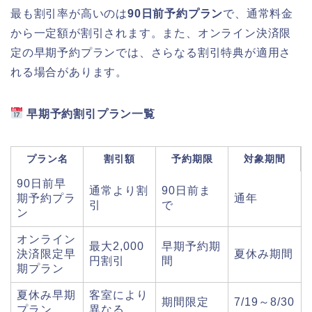
最も割引率が高いのは
90日前予約プラン
で、通常料金
から一定額が割引されます。また、オンライン決済限
定の早期予約プランでは、さらなる割引特典が適用さ
れる場合があります。
早期予約割引プラン一覧
プラン名
割引額
予約期限
対象期間
90日前早
通常より割
90日前ま
期予約プラ
通年
引
で
ン
オンライン
最大2,000
早期予約期
決済限定早
夏休み期間
円割引
間
期プラン
夏休み早期
客室により
期間限定
7/19～8/30
プラン
異なる