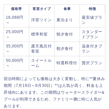
価格帯
客室タイプ
食事
特徴
16,088円
最安値プラ
洋室ツイン
素泊まり
～
ン
25,000円
スタンダー
標準和室
朝夕食付
～
ドプラン
35,000円
露天風呂付
温泉付きプ
朝夕食付
～
客室
ラン
50,000円
スイートル
特選料理付
贅沢プラン
～
ーム
宿泊時期によっても価格は大きく変動し、特に**夏休み
期間（7月19日～8月30日）**は人気が高く、料金も上
昇傾向にあります。この期間はウォータースライダー&
プールが利用できるため、ファミリー層に特に人気が
あります。