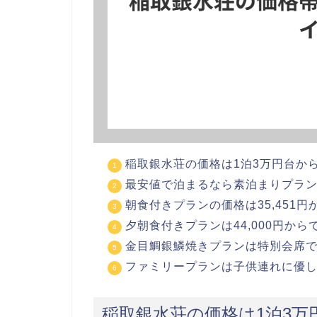
稲取銀水荘の価格は1泊3万円台か
最安値で泊まるなら素泊まりプランが
朝食付きプランの価格は35,451
夕朝食付きプランは44,000円か
金目鯛銀鱗焼きプランは特別会席
ファミリープランは子供連れに優
稲取銀水荘の価格は1泊3万