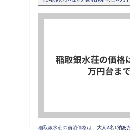
稲取銀水荘の宿泊価格は、
大人2名1泊あたり