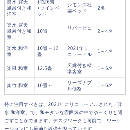
楽水 露天
和室6畳
シモンズ社
風呂付き和
+ツインベ
2名
製ベッド
洋室
ッド
楽水 露天
リバービュ
風呂付き和
10畳
2～4名
ー
室
楽水 和洋
10畳～12
2021年リ
1～4名
室
畳
ニューアル
広縁付き標
楽風 和室
12.5畳
1～6名
準客室
リーズナブ
楽竹 和室
10畳～
1～6名
ル価格
特に注目すべきは、2021年にリニューアルされた「楽
水 和洋室」で、和モダンな雰囲気の中でゆっくりと過
ごすことができます。デスクワークも可能で、ワーケ
ーションにも最適な設備が整っています。