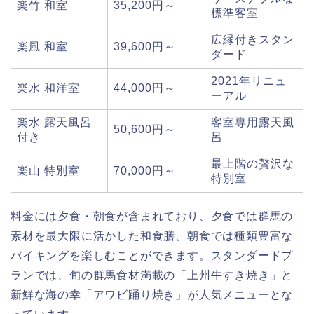
楽竹 和室
35,200円～
標準客室
広縁付きスタン
楽風 和室
39,600円～
ダード
2021年リニュ
楽水 和洋室
44,000円～
ーアル
楽水 露天風呂
客室専用露天風
50,600円～
付き
呂
最上階の贅沢な
楽山 特別室
70,000円～
特別室
料金には夕食・朝食が含まれており、夕食では群馬の
素材を最大限に活かした和食膳、朝食では種類豊富な
バイキングを楽しむことができます。スタンダードプ
ランでは、旬の群馬食材満載の「上州牛すき焼き」と
新鮮な海の幸「アワビ踊り焼き」が人気メニューとな