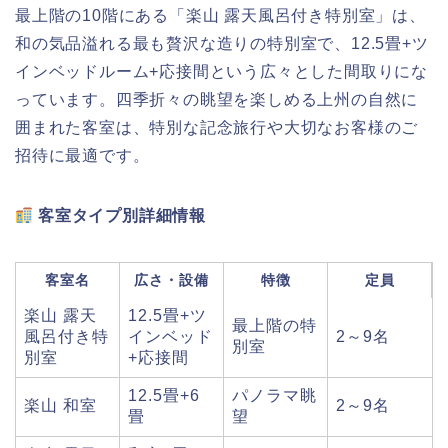
最上階の10階にある「楽山 露天風呂付き特別室」は、
和の気品溢れる最も贅沢な造りの特別室で、12.5畳+ツ
インベッドルーム+応接間という広々とした間取りにな
っています。四季折々の眺望を楽しめる上州の自然に
囲まれた客室は、特別な記念旅行や大切なお客様のご
招待に最適です。
客室タイプ別詳細情報
客室名
広さ・設備
特徴
定員
楽山 露天
12.5畳+ツ
最上階の特
風呂付き特
インベッド
2～9名
別室
別室
+応接間
12.5畳+6
パノラマ眺
楽山 和室
2～9名
畳
望