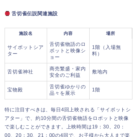
舌切雀伝説関連施設
施設名
内容
場所
舌切雀物語のロ
サイボットシア
1階（入場無
ボットと映像シ
ター
料）
ョー
商売繁盛・家内
舌切雀神社
敷地内
安全のご利益
舌切雀ゆかりの
宝物殿
1階
品々を展示
特に注目すべきは、毎日4回上映される「サイボットシ
アター」で、約10分間の舌切雀物語をロボットと映像
で楽しむことができます。上映時間は19：30、20：
00、20：30、21：00の4回で、お子様から大人まで楽