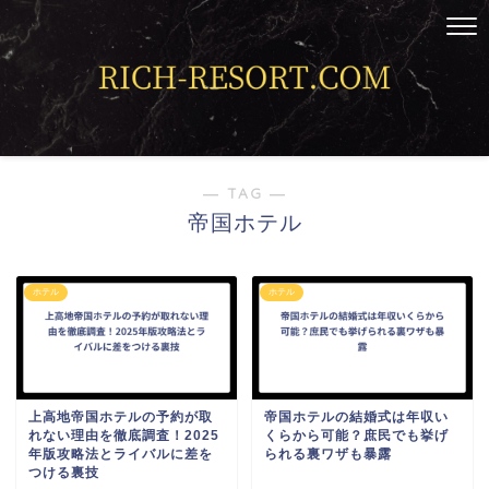
― TAG ―
帝国ホテル
ホテル
ホテル
上高地帝国ホテルの予約が取
帝国ホテルの結婚式は年収い
れない理由を徹底調査！2025
くらから可能？庶民でも挙げ
年版攻略法とライバルに差を
られる裏ワザも暴露
つける裏技