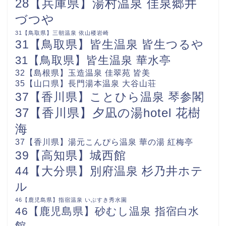
28【兵庫県】湯村温泉 佳泉郷井
づつや
31【鳥取県】三朝温泉 依山楼岩崎
31【鳥取県】皆生温泉 皆生つるや
31【鳥取県】皆生温泉 華水亭
32【島根県】玉造温泉 佳翠苑 皆美
35【山口県】長門湯本温泉 大谷山荘
37【香川県】ことひら温泉 琴参閣
37【香川県】夕凪の湯hotel 花樹
海
37【香川県】湯元こんぴら温泉 華の湯 紅梅亭
39【高知県】城西館
44【大分県】別府温泉 杉乃井ホテ
ル
46【鹿児島県】指宿温泉 いぶすき秀水園
46【鹿児島県】砂むし温泉 指宿白水
館