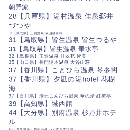
朝野家
28【兵庫県】湯村温泉 佳泉郷井
づつや
31【鳥取県】三朝温泉 依山楼岩崎
31【鳥取県】皆生温泉 皆生つるや
31【鳥取県】皆生温泉 華水亭
32【島根県】玉造温泉 佳翠苑 皆美
35【山口県】長門湯本温泉 大谷山荘
37【香川県】ことひら温泉 琴参閣
37【香川県】夕凪の湯hotel 花樹
海
37【香川県】湯元こんぴら温泉 華の湯 紅梅亭
39【高知県】城西館
44【大分県】別府温泉 杉乃井ホテ
ル
46【鹿児島県】指宿温泉 いぶすき秀水園