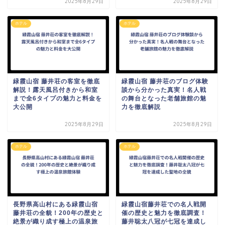
2025年8月29日
2025年8月29日
ホテル
ホテル
緑霞山宿 藤井荘の客室を徹底
緑霞山宿 藤井荘のブログ体験
解説！露天風呂付きから和室
談から分かった真実！名人戦
まで全6タイプの魅力と料金を
の舞台となった老舗旅館の魅
大公開
力を徹底解説
2025年8月29日
2025年8月29日
ホテル
ホテル
長野県高山村にある緑霞山宿
緑霞山宿藤井荘での名人戦開
藤井荘の全貌！200年の歴史と
催の歴史と魅力を徹底調査！
絶景が織り成す極上の温泉旅
藤井聡太八冠が七冠を達成し