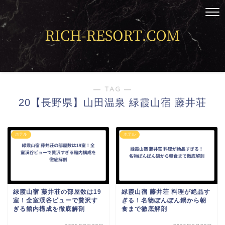
― TAG ―
20【長野県】山田温泉 緑霞山宿 藤井荘
ホテル
ホテル
緑霞山宿 藤井荘の部屋数は19
緑霞山宿 藤井荘 料理が絶品す
室！全室渓谷ビューで贅沢す
ぎる！名物ぽんぽん鍋から朝
ぎる館内構成を徹底解剖
食まで徹底解剖